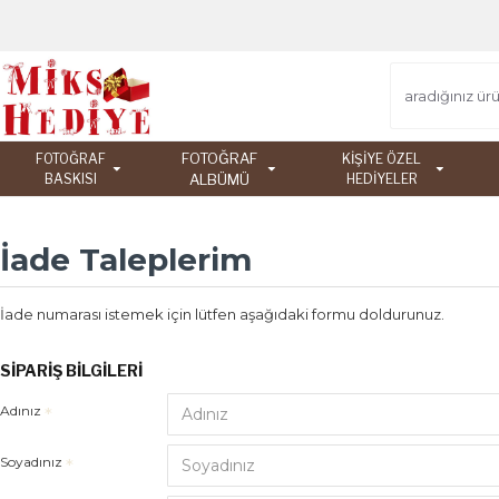
FOTOĞRAF
FOTOĞRAF
KİŞİYE ÖZEL
BASKISI
ALBÜMÜ
HEDİYELER
İade Taleplerim
İade numarası istemek için lütfen aşağıdaki formu doldurunuz.
SIPARIŞ BILGILERI
Adınız
Soyadınız