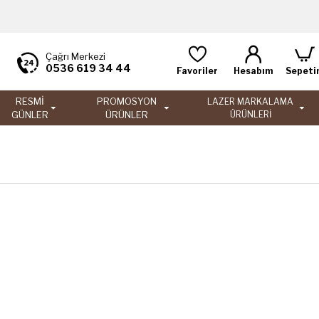
Çağrı Merkezi
0536 619 34 44
Favoriler
Hesabım
Sepeti
RESMİ
PROMOSYON
LAZER MARKALAMA
GÜNLER
ÜRÜNLER
ÜRÜNLERİ