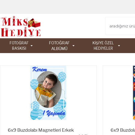
FOTOĞRAF
FOTOĞRAF
KİŞİYE ÖZEL
BASKISI
ALBÜMÜ
HEDİYELER
6x9 Buzdolabı Magnetleri Erkek
6x9 Buzdola