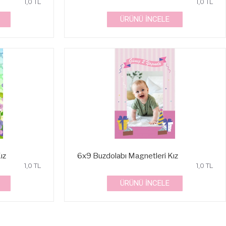
1,0 TL
1,0 TL
ÜRÜNÜ İNCELE
ız
6x9 Buzdolabı Magnetleri Kız
1,0 TL
1,0 TL
ÜRÜNÜ İNCELE