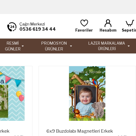
Çağrı Merkezi
0536 619 34 44
Favoriler
Hesabım
Sepeti
RESMİ
PROMOSYON
LAZER MARKALAMA
GÜNLER
ÜRÜNLER
ÜRÜNLERİ
Erkek
6x9 Buzdolabı Magnetleri Erkek