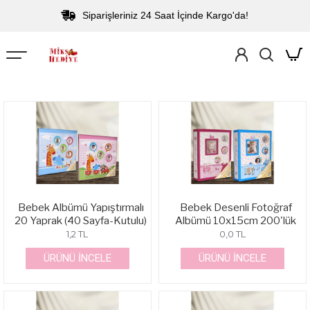
Siparişleriniz 24 Saat İçinde Kargo'da!
Bebek Albümü Yapıştırmalı
Bebek Desenli Fotoğraf
20 Yaprak (40 Sayfa-Kutulu)
Albümü 10x15cm 200'lük
1,2 TL
0,0 TL
ÜRÜNÜ İNCELE
ÜRÜNÜ İNCELE