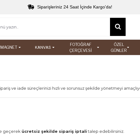
Siparişleriniz 24 Saat İçinde Kargo'da!
FOTOĞRAF
ÖZEL
MAGNET
KANVAS
ÇERÇEVESİ
GÜNLER
pariş ve iade süreçlerinizi hızlı ve sorunsuz şekilde yönetmeyi amaçl
ime geçerek
ücretsiz şekilde sipariş iptali
talep edebilirsiniz.