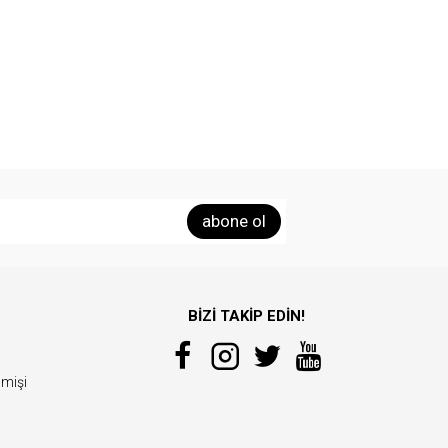
abone ol
BİZİ TAKİP EDİN!
çmişi
i