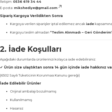
İletişim:
0536 619 34 44
E-posta:
mikshediye@gmail.com
Sipariş Kargoya Verildikten Sonra
Kargoya verilen siparişler iptal edilemez ancak
iade
kapsamına 
Kargoyu teslim almadan
“Teslim Alınmadı – Geri Gönderim
2. İade Koşulları
Aşağıdaki durumlarda ürünlerinizi kolayca iade edebilirsiniz:
✔
Ürün size ulaştıktan sonra 14 gün içinde iade hakkınız var
(6502 Sayılı Tüketicinin Korunması Kanunu gereği)
İade Edilebilir Ürünler
Orijinal ambalajı bozulmamış
Kullanılmamış
Hasarsız