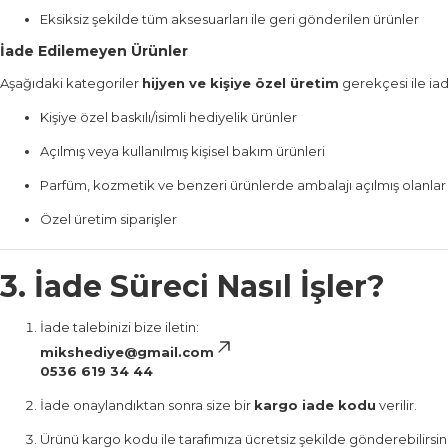
Eksiksiz şekilde tüm aksesuarları ile geri gönderilen ürünler
İade Edilemeyen Ürünler
Aşağıdaki kategoriler
hijyen ve kişiye özel üretim
gerekçesi ile ia
Kişiye özel baskılı/isimli hediyelik ürünler
Açılmış veya kullanılmış kişisel bakım ürünleri
Parfüm, kozmetik ve benzeri ürünlerde ambalajı açılmış olanlar
Özel üretim siparişler
3. İade Süreci Nasıl İşler?
İade talebinizi bize iletin:
mikshediye@gmail.com
0536 619 34 44
İade onaylandıktan sonra size bir
kargo iade kodu
verilir.
Ürünü kargo kodu ile tarafımıza ücretsiz şekilde gönderebilirsini