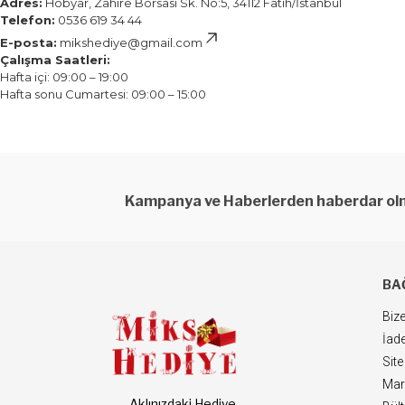
Adres:
Hobyar, Zahire Borsası Sk. No:5, 34112 Fatih/İstanbul
Telefon:
0536 619 34 44
E-posta:
mikshediye@gmail.com
Çalışma Saatleri:
Hafta içi: 09:00 – 19:00
Hafta sonu Cumartesi: 09:00 – 15:00
Kampanya ve Haberlerden haberdar olm
BA
Bize
İade
Site
Mar
Aklınızdaki Hediye