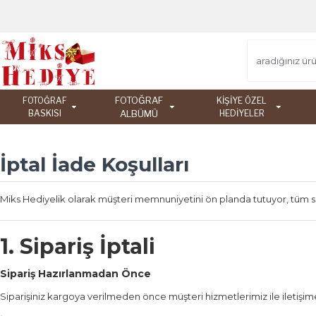
FOTOĞRAF
FOTOĞRAF
KİŞİYE ÖZEL
BASKISI
ALBÜMÜ
HEDİYELER
İptal İade Koşulları
Miks Hediyelik olarak müşteri memnuniyetini ön planda tutuyor, tüm si
1. Sipariş İptali
Sipariş Hazırlanmadan Önce
Siparişiniz kargoya verilmeden önce müşteri hizmetlerimiz ile iletiş