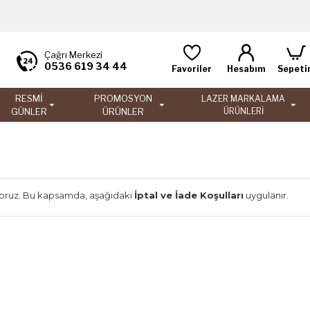
Çağrı Merkezi
0536 619 34 44
Favoriler
Hesabım
Sepeti
RESMİ
PROMOSYON
LAZER MARKALAMA
GÜNLER
ÜRÜNLER
ÜRÜNLERİ
ıyoruz. Bu kapsamda, aşağıdaki
İptal ve İade Koşulları
uygulanır.