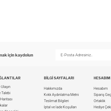
ak için kaydolun
ĞLANTILAR
BILGI SAYFALARI
HESABIM
 Ulaşın
Hakkımızda
Hesabım
 Talebi
Kvkk Aydınlatma Metni
Sipariş Ge
 Haritası
Teslimat Bilgileri
Ortaklık
kalar
İptal ve İade Koşulları
Hediye Çek