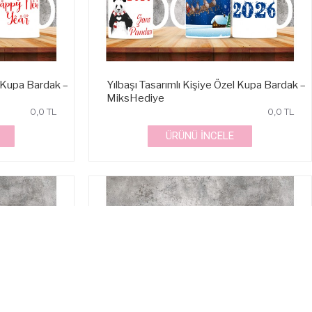
l Kupa Bardak –
Yılbaşı Tasarımlı Kişiye Özel Kupa Bardak –
MiksHediye
0,0 TL
0,0 TL
ÜRÜNÜ İNCELE