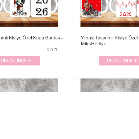
rımlı Kişiye Özel Kupa Bardak –
Yılbaşı Tasarımlı Kişiye Öze
e
MiksHediye
0,0 TL
ÜRÜNÜ İNCELE
ÜRÜNÜ İNCELE