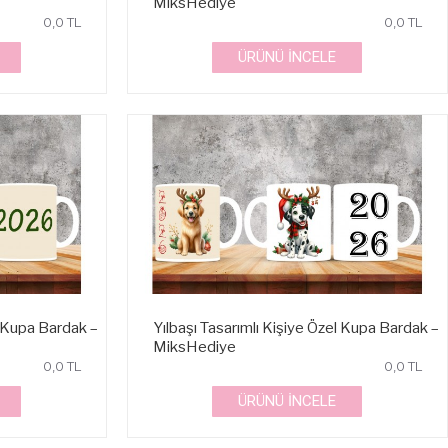
MiksHediye
0,0 TL
0,0 TL
ÜRÜNÜ İNCELE
l Kupa Bardak –
Yılbaşı Tasarımlı Kişiye Özel Kupa Bardak –
MiksHediye
0,0 TL
0,0 TL
ÜRÜNÜ İNCELE