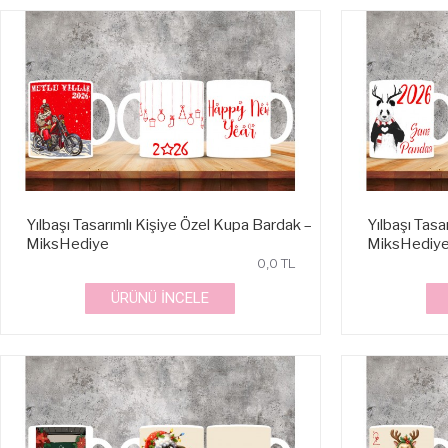
Yılbaşı Tasarımlı Kişiye Özel Kupa Bardak –
Yılbaşı Tasa
MiksHediye
MiksHediy
0,0 TL
ÜRÜNÜ İNCELE