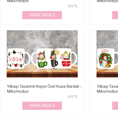
MiksHediye
MiksHediy
0,0 TL
ÜRÜNÜ İNCELE
Yılbaşı Tasarımlı Kişiye Özel Kupa Bardak –
Yılbaşı Tasa
MiksHediye
MiksHediy
0,0 TL
ÜRÜNÜ İNCELE