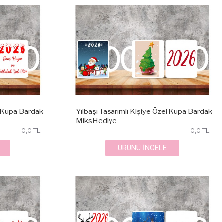
l Kupa Bardak –
Yılbaşı Tasarımlı Kişiye Özel Kupa Bardak –
MiksHediye
0,0 TL
0,0 TL
ÜRÜNÜ İNCELE