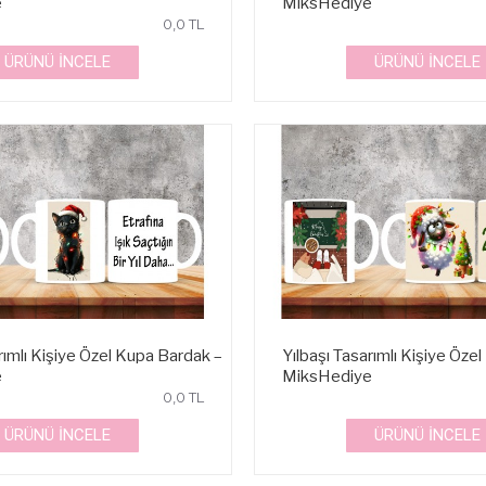
e
MiksHediye
0,0 TL
ÜRÜNÜ İNCELE
ÜRÜNÜ İNCELE
rımlı Kişiye Özel Kupa Bardak –
Yılbaşı Tasarımlı Kişiye Öze
e
MiksHediye
0,0 TL
ÜRÜNÜ İNCELE
ÜRÜNÜ İNCELE