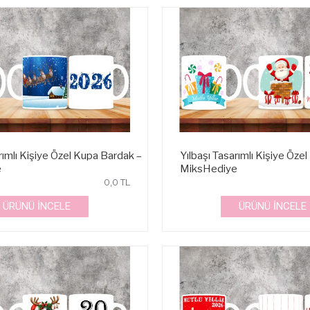
rımlı Kişiye Özel Kupa Bardak –
Yılbaşı Tasarımlı Kişiye Öze
e
MiksHediye
0,0 TL
ÜRÜNÜ İNCELE
ÜRÜNÜ İNCELE