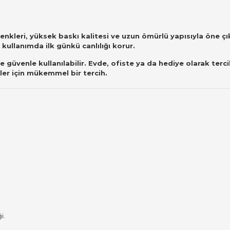
renkleri, yüksek baskı kalitesi ve uzun ömürlü yapısıyla öne ç
ullanımda ilk günkü canlılığı korur.
venle kullanılabilir. Evde, ofiste ya da hediye olarak tercih 
nler için mükemmel bir tercih.
i.