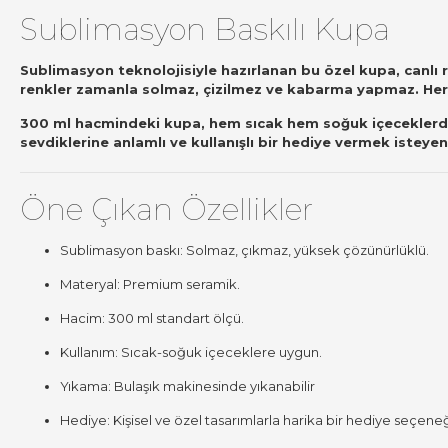
Sublimasyon Baskılı Kupa
Sublimasyon teknolojisiyle hazırlanan bu özel kupa, canlı 
renkler zamanla solmaz, çizilmez ve kabarma yapmaz. Her k
300 ml hacmindeki kupa, hem sıcak hem soğuk içeceklerde gü
sevdiklerine anlamlı ve kullanışlı bir hediye vermek isteye
Öne Çıkan Özellikler
Sublimasyon baskı: Solmaz, çıkmaz, yüksek çözünürlüklü.
Materyal: Premium seramik.
Hacim: 300 ml standart ölçü.
Kullanım: Sıcak-soğuk içeceklere uygun.
Yıkama: Bulaşık makinesinde yıkanabilir
Hediye: Kişisel ve özel tasarımlarla harika bir hediye seçeneğ