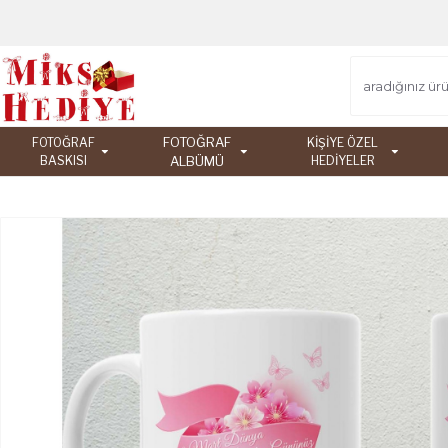
FOTOĞRAF
FOTOĞRAF
KİŞİYE ÖZEL
BASKISI
ALBÜMÜ
HEDİYELER