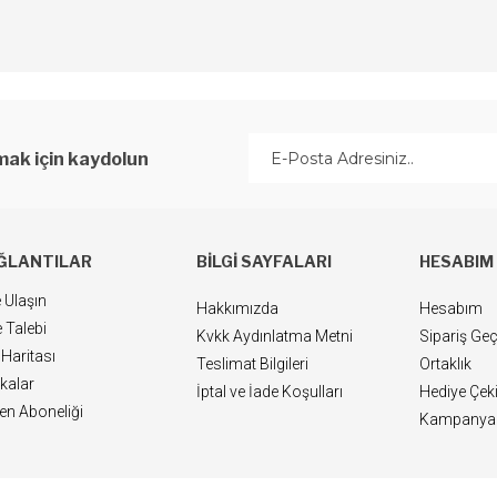
ak için kaydolun
ĞLANTILAR
BILGI SAYFALARI
HESABIM
 Ulaşın
Hakkımızda
Hesabım
 Talebi
Kvkk Aydınlatma Metni
Sipariş Ge
 Haritası
Teslimat Bilgileri
Ortaklık
kalar
İptal ve İade Koşulları
Hediye Çek
ten Aboneliği
Kampanyal