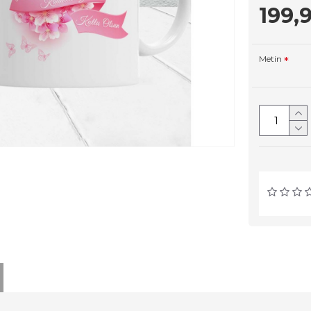
199,
Metin