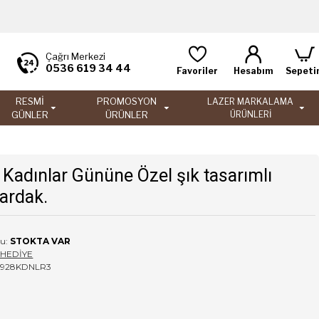
Çağrı Merkezi
0536 619 34 44
Favoriler
Hesabım
Sepeti
RESMİ
PROMOSYON
LAZER MARKALAMA
GÜNLER
ÜRÜNLER
ÜRÜNLERİ
 Kadınlar Gününe Özel şık tasarımlı
ardak.
u:
STOKTA VAR
SHEDİYE
1928KDNLR3