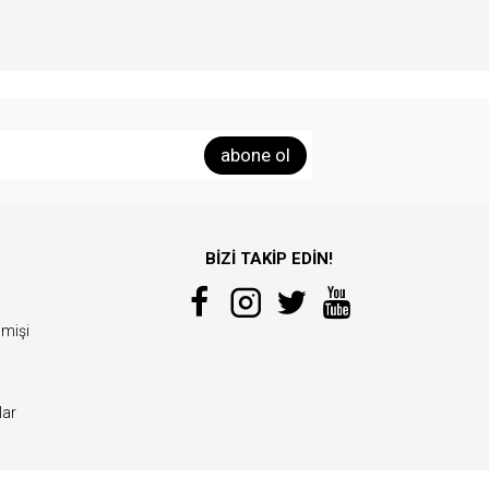
abone ol
BİZİ TAKİP EDİN!
çmişi
i
ar