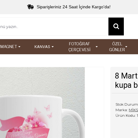
Siparişleriniz 24 Saat İçinde Kargo'da!
FOTOĞRAF
ÖZEL
MAGNET
KANVAS
ÇERÇEVESİ
GÜNLER
8 Mart
kupa b
Stok Durum
Marka:
MİK
Ürün Kodu: