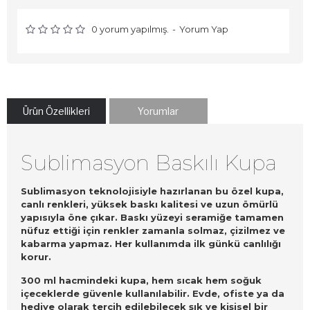
0 yorum yapılmış.
-
Yorum Yap
Ürün Özellikleri
Yorumlar
Sublimasyon Baskılı Kupa
Sublimasyon teknolojisiyle hazırlanan bu özel kupa,
canlı renkleri, yüksek baskı kalitesi ve uzun ömürlü
yapısıyla öne çıkar. Baskı yüzeyi seramiğe tamamen
nüfuz ettiği için renkler zamanla solmaz, çizilmez ve
kabarma yapmaz. Her kullanımda ilk günkü canlılığı
korur.
300 ml hacmindeki kupa, hem sıcak hem soğuk
içeceklerde güvenle kullanılabilir. Evde, ofiste ya da
hediye olarak tercih edilebilecek şık ve kişisel bir